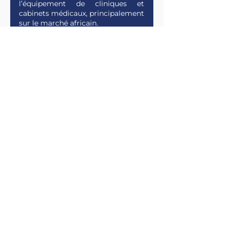
l’équipement de cliniques et
cabinets médicaux, principalement
sur le marché africain.
CONTACTEZ-NOUS
Notre équipe est à votre disposition
pour étudier votre projet et vous
proposer des solutions médicales
adaptées à vos besoins.
Contactez-nous pour toute demande
d’information, partenariat ou
accompagnement personnalisé.
PRENDRE CONTACT