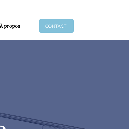
-quaire.ch
+41 76 394 31 87
À propos
CONTACT