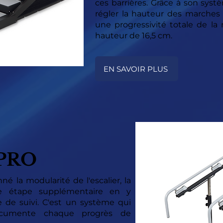
ces barrières. Grâce à son syst
régler la hauteur des marches a
une progressivité totale de la
hauteur de 16,5 cm.
EN SAVOIR PLUS
 PRO
né la modularité de l'escalier, la
ne étape supplémentaire en y
e de suivi. C'est un système qui
ocumente chaque progrès de