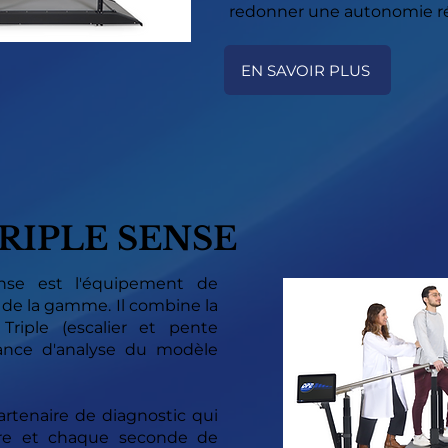
redonner une autonomie rée
EN SAVOIR PLUS
TRIPLE SENSE
nse est l'équipement de
 de la gamme. Il combine la
riple (escalier et pente
sance d'analyse du modèle
artenaire de diagnostic qui
re et chaque seconde de