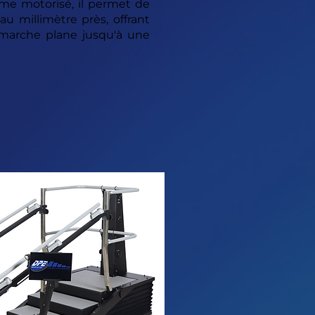
ème motorisé, il permet de
u millimètre près, offrant
 marche plane jusqu'à une