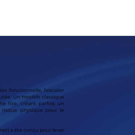
 fonctionnelle, l’escalier
outée. Un modèle classique
 fixe, créant parfois un
 risque physique pour le
ner) a été conçu pour lever