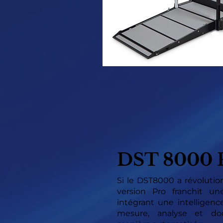
DST 8000
Si le DST8000 a révolution
version Pro franchit u
intégrant une intelligenc
mesure, analyse et d