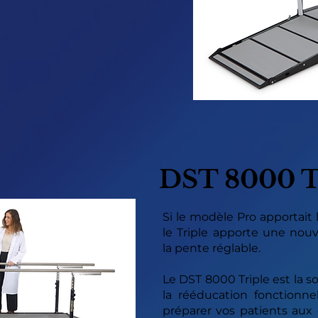
DST 8000 
Si le modèle Pro apportait 
le Triple apporte une nou
la pente réglable.
Le DST 8000 Triple est la s
la rééducation fonctionnell
préparer vos patients aux 