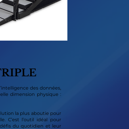
TRIPLE
l’intelligence des données,
velle dimension physique :
olution la plus aboutie pour
e. C’est l’outil idéal pour
défis du quotidien et leur