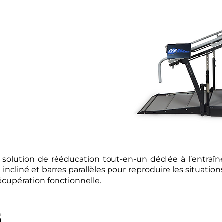
er une vie normale après un
ie. La gamme DST (Dynamic
lution unique au monde qui
plateforme compacte, un
 des barres parallèles et une
 solution de rééducation tout-en-un dédiée à l’entraî
n incliné et barres parallèles pour reproduire les situation
cupération fonctionnelle.
s