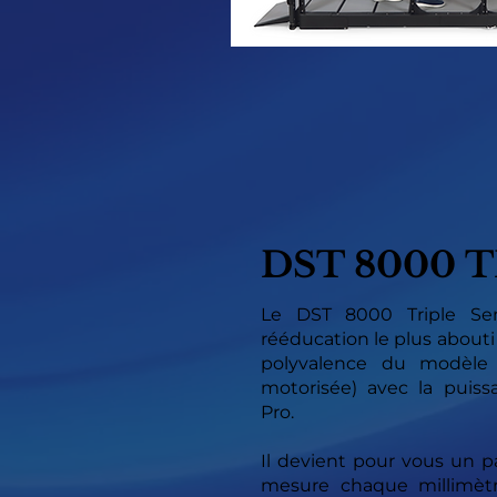
DST 8000 
Le DST 8000 Triple Se
rééducation le plus abouti
polyvalence du modèle T
motorisée) avec la puis
Pro.
Il devient pour vous un p
mesure chaque millimèt