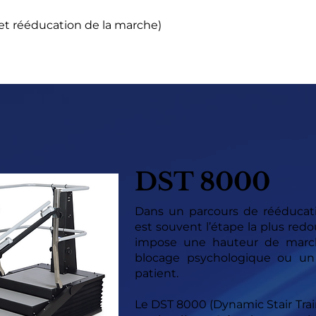
et rééducation de la marche)
DST 8000
Dans un parcours de rééducation
est souvent l’étape la plus red
impose une hauteur de marche
blocage psychologique ou un
patient.
Le DST 8000 (Dynamic Stair Trai