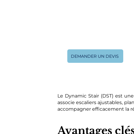
plus critiques pour retrouv
accident ou une patholog
Stair Trainer) est une so
combine, sur une seule 
escalier à hauteur réglable,
rampe inclinable.
DEMANDER UN DEVIS
Le Dynamic Stair (DST) est une
associe escaliers ajustables, pla
accompagner efficacement la ré
Avantages clé