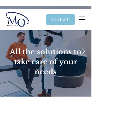
contact@medi-quaire.ch
CONTACT
All the solutions to
take care of your
needs
Click here
CONCEPTION