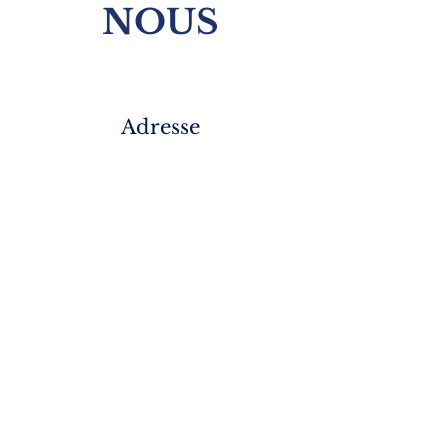
NOUS
Adresse
7 Rue de Chantepoulet,
1201 Genève,
Suisse
contact@medi-quaire.ch
\\ Tel:
+41 (0) 76
394 31 87
Horraires
Lundi – Vendredi 9:00 – 18:00